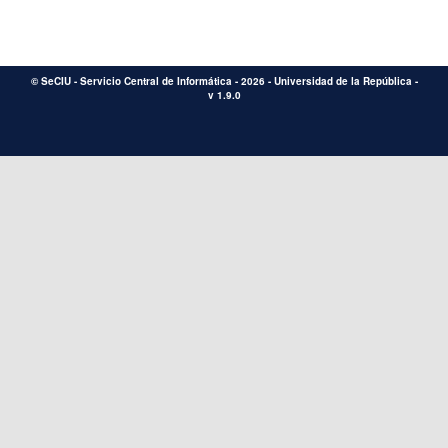
©
SeCIU
-
Servicio Central de Informática
- 2026 -
Universidad de la República
-
v 1.9.0